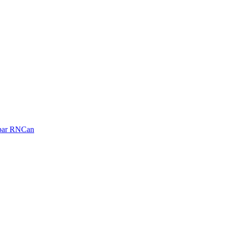
é par RNCan