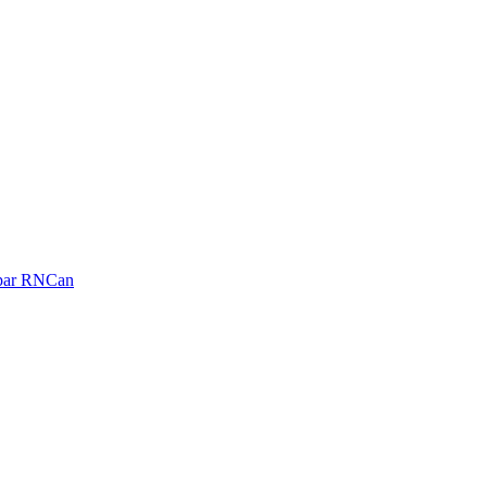
é par RNCan