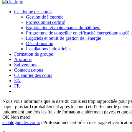
Catalogue des cours
Gestion de l’énergie
Professionnel certifié
Exploitation et maintenance du bâtiment
Programme de conseiller en efficacité énergétique agré
Logiciels et outils de gestion de l'énergie
Décarbonation
Installations industrielles
Formation de groupe
À propos
Subventions
Contactez-nous
Calendrier des cours
EN
FR
Nous vous informons que la date du cours est trop rapprochée pour perm
papier plus tard (probablement après le cours) et d’effectuer le paieme
uniquement une fois les frais de formation entièrement payés, et que de
OK
Non merci
Catalogue des cours
/
Professionnel certifié en mesurage et vérificat