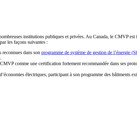
 nombreuses institutions publiques et privées. Au Canada, le CMVP est
r les façons suivantes :
s reconnues dans son
programme de système de gestion de l’énergie (
.
 CMVP comme une certification fortement recommandée dans ses protocol
 d’économies électriques, participant à son programme des bâtiments exis