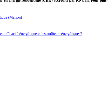
er en énergie résidentielle (CER) accrédité par RNCan. Pour plus 
étique (Maison)
 en efficacité énergétique et les auditeurs énergétiques?