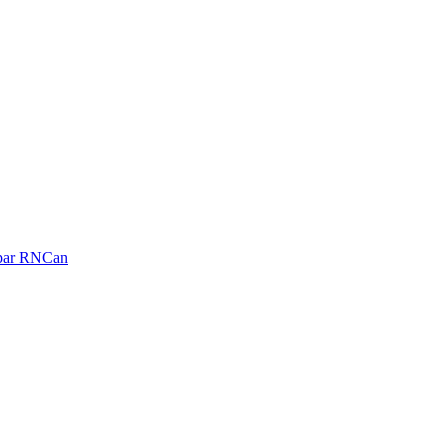
é par RNCan