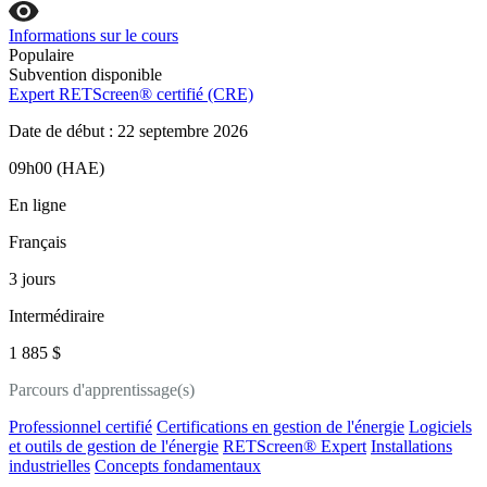
Informations sur le cours
Populaire
Subvention disponible
Expert RETScreen® certifié (CRE)
Date de début : 22 septembre 2026
09h00 (HAE)
En ligne
Français
3 jours
Intermédiraire
1 885 $
Parcours d'apprentissage(s)
Professionnel certifié
Certifications en gestion de l'énergie
Logiciels
et outils de gestion de l'énergie
RETScreen® Expert
Installations
industrielles
Concepts fondamentaux