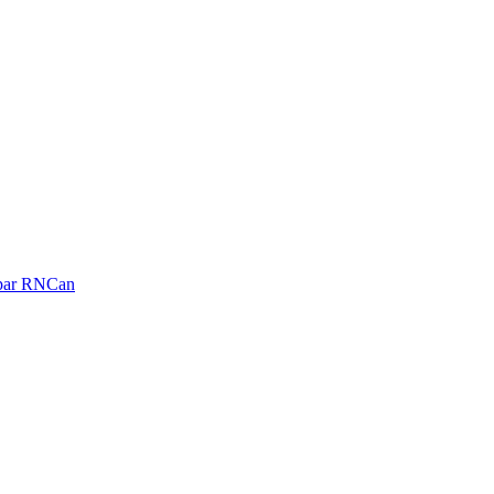
é par RNCan