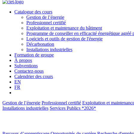
Catalogue des cours
Gestion de l’énergie
Professionnel certifié
Exploitation et maintenance du bâtiment
Programme de conseiller en efficacité énergétique agré
Logiciels et outils de gestion de l'énergie
Décarbonation
Installations industrielles
Formation de groupe
À propos
Subventions
Contactez-nous
Calendrier des cours
EN
FR
Gestion de l’énergie
Professionnel certifié
Exploitation et maintenanc
Installations industrielles
Services Publics *2026*
Parcours d’apprentissage
Opportunités de carrière
Recherche d'emplo