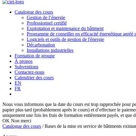
Catalogue des cours
Gestion de l’énergie
Professionnel certifié
Exploitation et maintenance du bâtiment
Programme de conseiller en efficacité énergétique agré
Logiciels et outils de gestion de l'énergie
Décarbonation
Installations industrielles
Formation de groupe
À propos
Subventions
Contactez-nous
Calendrier des cours
EN
FR
Nous vous informons que la date du cours est trop rapprochée pour perm
papier plus tard (probablement après le cours) et d’effectuer le paieme
uniquement une fois les frais de formation entièrement payés, et que de
OK
Non merci
Catalogue des cours
/
Bases de la mise en service de bâtiments existan