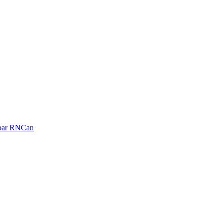
é par RNCan