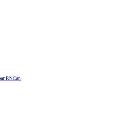
é par RNCan