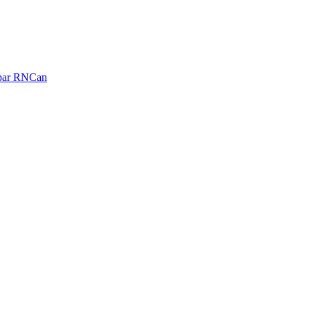
é par RNCan